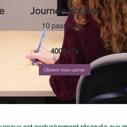
e
Journée entière
10 passages
400$+Tx
Obtenir mon carnet
 bureaux est exclusivement réservée aux