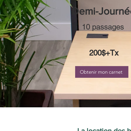
Demi-Journé
10 passages
200$+Tx
Obtenir mon carnet
La location des