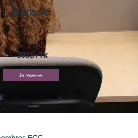
Mensuel
395$+Tx
Je réserve
 membres ECC.