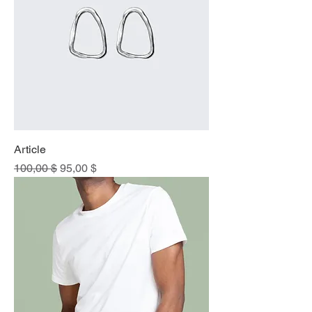
Article
Prix original
Prix promotionnel
100,00 $
95,00 $