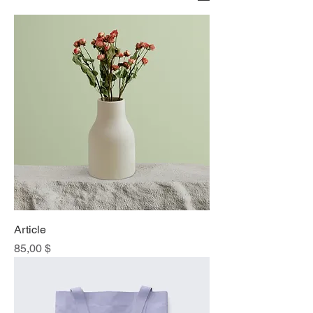
Article
Prix
85,00 $