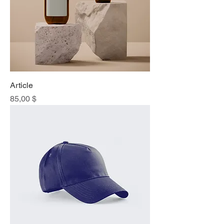
Article
Prix
85,00 $