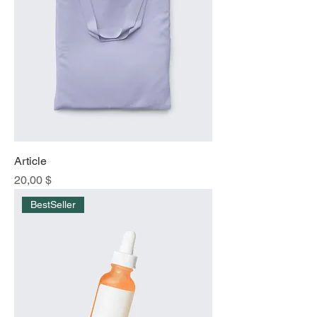
Article
Prix
20,00 $
BestSeller