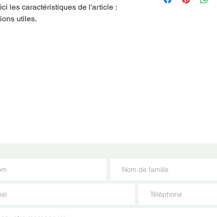
une relation de confi
ci les caractéristiques de l'article : 
vos prix. Fournissez 
permettre ainsi d'ach
ions utiles.
modes de livraison af
sécurité.
gagner leur confianc
Contactez-nous
à Mine urbaine, pour collaborer, pour en savoir plus su
ctivités ou pour proposer des suggestions, écrivez-nou