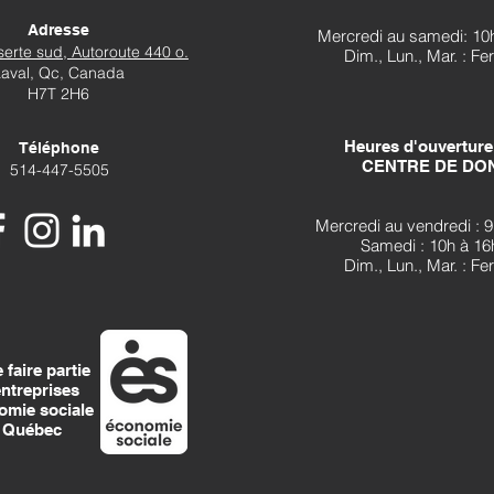
Adresse
Mercredi au samedi: 10
erte sud, Autoroute 440 o.
Dim., Lun., Mar. : F
Laval, Qc, Canada
H7T 2H6
Heures d'ouverture
Téléphone
CENTRE DE DO
514-447-5505
Mercredi au vendredi : 9
Samedi : 10h à 16
Dim., Lun., Mar. : F
 faire partie
entreprises
omie sociale
 Québec