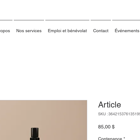
ropos
Nos services
Emploi et bénévolat
Contact
Événements
Article
SKU : 36421537613519
Prix
85,00 $
Contenance
*