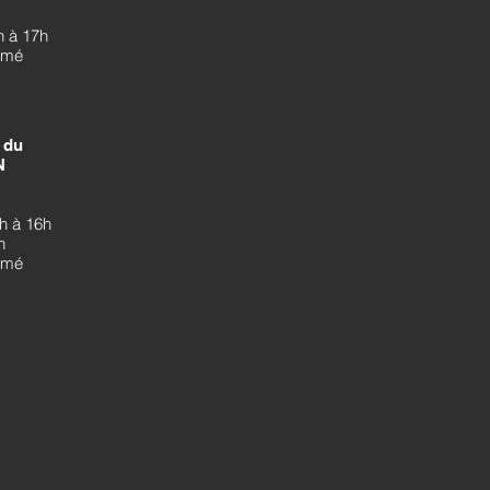
h à 17h
ermé
du
N
h à 16h
h
ermé