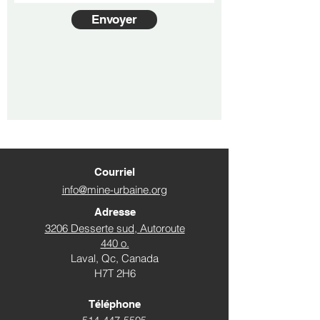
Envoyer
Courriel
info@mine-urbaine.org
Adresse
3206 Desserte sud, Autoroute
440 o.
Laval, Qc, Canada
H7T 2H6
Téléphone