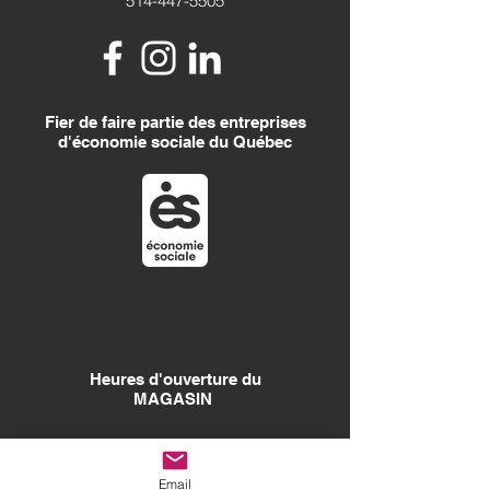
514-447-5505
Fier de faire partie des entreprises
d'économie sociale du Québec
Heures d'ouverture
du
MAGASIN
Mercredi au samedi: 10h à 17h
Dim., Lun., Mar. : Fermé
Email