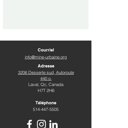
Courriel
info@mine-urbaine.org
Adresse
3206 Desserte sud, Autoroute
440 o.
Laval, Qc, Canada
H7T 2H6
Téléphone
514-447-5505