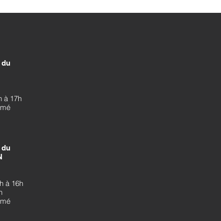
du
h à 17h
ermé
du
N
h à 16h
h
ermé