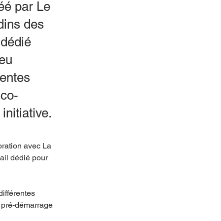
éé par Le
dins des
 dédié
ieu
rentes
 co-
nitiative.
oration avec La 
ail dédié pour 
ifférentes 
e pré-démarrage 