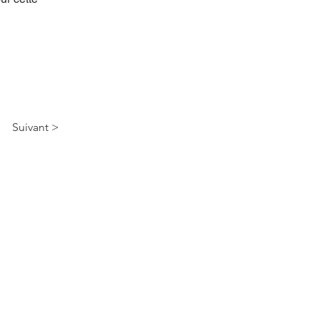
Suivant >
r nos services et nos
s!