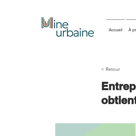
Accueil
À p
< Retour
Entrep
obtien