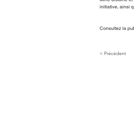
initiative, ains
Consultez la pub
< Précédent
Pour vous impliquer 
a