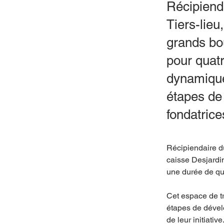
Récipiend
Tiers-lieu
grands bo
pour quatr
dynamique 
étapes de
fondatrice
Récipiendaire d
caisse Desjardin
une durée de qu
Cet espace de tr
étapes de dével
de leur initiative