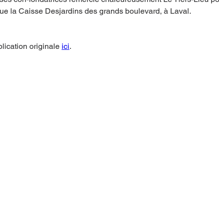
i que la Caisse Desjardins des grands boulevard, à Laval.
lication originale 
ici
.
Contactez-nous
à Mine urbaine, pour collaborer, pour en savoir plus su
ctivités ou pour proposer des suggestions, écrivez-nou