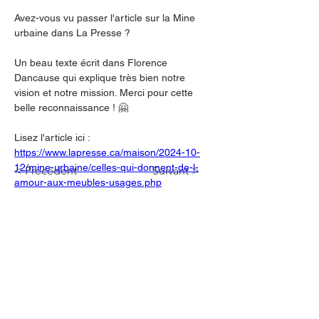
Avez-vous vu passer l'article sur la Mine 
urbaine dans La Presse ? 
Un beau texte écrit dans Florence 
Dancause qui explique très bien notre 
vision et notre mission. Merci pour cette 
belle reconnaissance ! 🤗
Lisez l'article ici : 
https://www.lapresse.ca/maison/2024-10-
12/mine-urbaine/celles-qui-donnent-de-l-
< Précédent
Suivant >
amour-aux-meubles-usages.php
Contactez-nous
Pour vous impliquer à Mine urbaine,
pour collaborer, pour en savoir plus sur
nos services et nos activités ou pour
proposer des suggestions, écrivez-
nous!