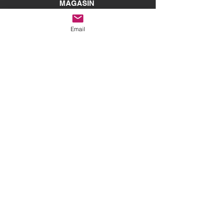
MAGASIN
Mercredi au samedi: 10h à 17h
Email
Dim., Lun., Mar. : Fermé
Heures d'ouverture
du
CENTRE DE DON
Mercredi au vendredi : 9h à 16h
Samedi : 10h à 16h
Dim., Lun., Mar. : Fermé
Mine urbaine