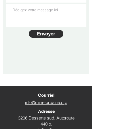
Envoyer
Courriel
info@mine-urbaine.org
Adresse
3206 Desserte sud, Autoroute
440 o.